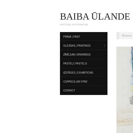
BAIBA ŪLANDE
paintings and drawings
Browse:
PIRMĀ | FIRST
GLEZNAS | PAINTINGS
ZĪMĒJUMI | DRAWINGS
PASTEĻI | PASTELS
IZSTĀDES | EXHIBITIONS
CURRICULUM VITAE
CONTACT