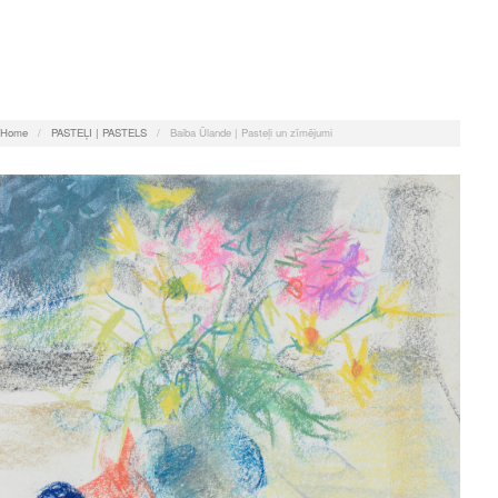
Home
/
PASTEĻI | PASTELS
/
Baiba Ūlande | Pasteļi un zīmējumi