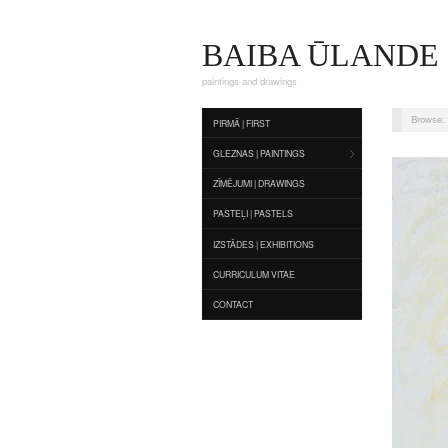
BAIBA ŪLANDE
paintings and drawings
Browse:
PIRMĀ | FIRST
GLEZNAS | PAINTINGS
ZĪMĒJUMI | DRAWINGS
PASTEĻI | PASTELS
IZSTĀDES | EXHIBITIONS
CURRICULUM VITAE
CONTACT