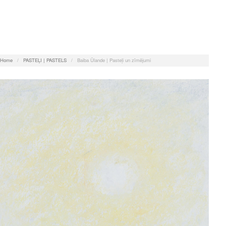
Home
/
PASTEĻI | PASTELS
/
Baiba Ūlande | Pasteļi un zīmējumi