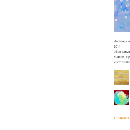
Rudenīgs rī
2011,
oil on canva
audekls, eļļ
73cm x 86
← Return to 