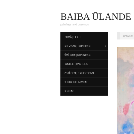
BAIBA ŪLANDE
paintings and drawings
Browse:
PIRMĀ | FIRST
GLEZNAS | PAINTINGS
ZĪMĒJUMI | DRAWINGS
PASTEĻI | PASTELS
IZSTĀDES | EXHIBITIONS
CURRICULUM VITAE
CONTACT