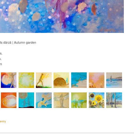
ts dārzā | Autumn garden
s,
a,
cm
entry