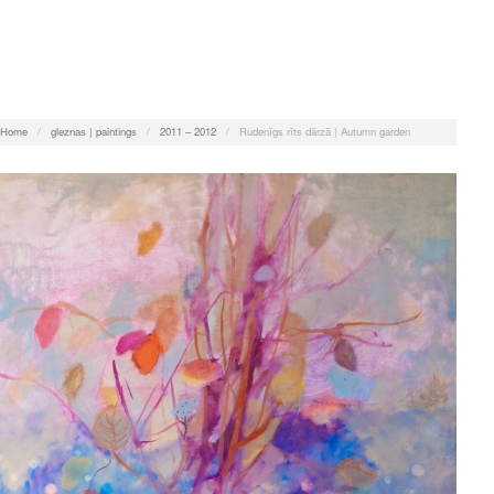
Home
/
gleznas | paintings
/
2011 – 2012
/
Rudenīgs rīts dārzā | Autumn garden